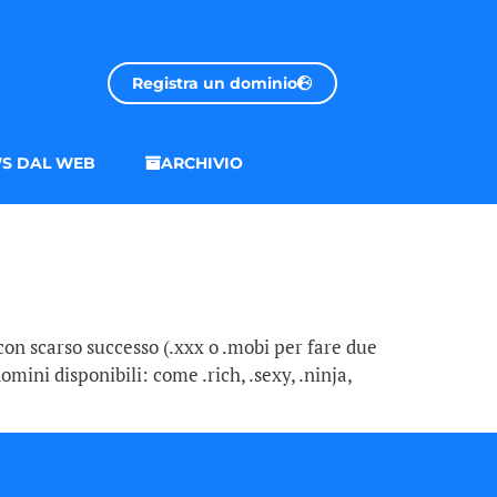
Registra un dominio
S DAL WEB
ARCHIVIO
con scarso successo (.xxx o .mobi per fare due
mini disponibili: come .rich, .sexy, .ninja,