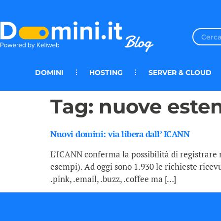
DOMINI
HOSTING
SERVER & CLOUD
Tag:
nuove esten
Nuovi domini: via libera dall’ ICANN
L’ICANN conferma la possibilità di registrare 
esempi). Ad oggi sono 1.930 le richieste ricevu
.pink, .email, .buzz, .coffee ma […]