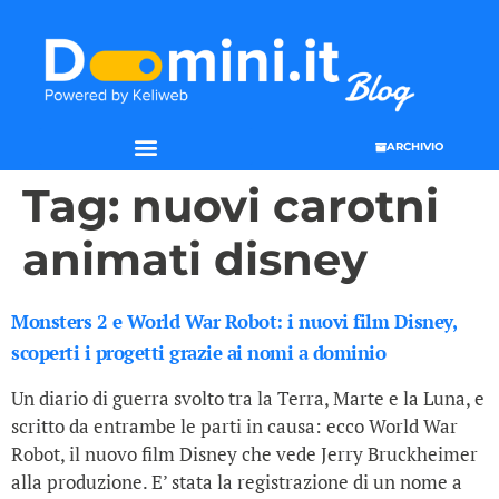
ARCHIVIO
SEO & WEB MARKETING
Tag:
nuovi carotni
animati disney
Monsters 2 e World War Robot: i nuovi film Disney,
scoperti i progetti grazie ai nomi a dominio
Un diario di guerra svolto tra la Terra, Marte e la Luna, e
scritto da entrambe le parti in causa: ecco World War
Robot, il nuovo film Disney che vede Jerry Bruckheimer
alla produzione. E’ stata la registrazione di un nome a