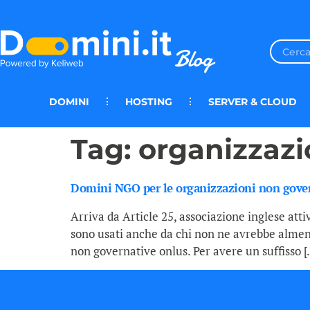
DOMINI
HOSTING
SERVER & CLOUD
Tag:
organizzazi
Domini NGO per le organizzazioni non gove
Arriva da Article 25, associazione inglese atti
sono usati anche da chi non ne avrebbe almeno
non governative onlus. Per avere un suffisso [