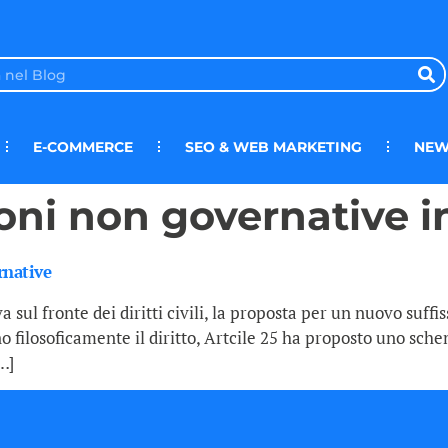
E-COMMERCE
SEO & WEB MARKETING
NEW
oni non governative i
rnative
va sul fronte dei diritti civili, la proposta per un nuovo suf
 filosoficamente il diritto, Artcile 25 ha proposto uno sch
…]