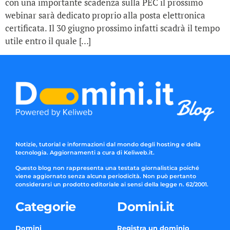
con una importante scadenza sulla PEC il prossimo
webinar sarà dedicato proprio alla posta elettronica
certificata. Il 30 giugno prossimo infatti scadrà il tempo
utile entro il quale […]
Notizie, tutorial e informazioni dal mondo degli hosting e della
tecnologia. Aggiornamenti a cura di Keliweb.it.
Questo blog non rappresenta una testata giornalistica poiché
viene aggiornato senza alcuna periodicità. Non può pertanto
considerarsi un prodotto editoriale ai sensi della legge n. 62/2001.
Categorie
Domini.it
Domini
Registra un dominio