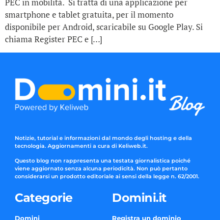
PEC in mobilità. Si tratta di una applicazione per
smartphone e tablet gratuita, per il momento
disponibile per Android, scaricabile su Google Play. Si
chiama Register PEC e […]
Notizie, tutorial e informazioni dal mondo degli hosting e della
tecnologia. Aggiornamenti a cura di Keliweb.it.
Questo blog non rappresenta una testata giornalistica poiché
viene aggiornato senza alcuna periodicità. Non può pertanto
considerarsi un prodotto editoriale ai sensi della legge n. 62/2001.
Categorie
Domini.it
Domini
Registra un dominio