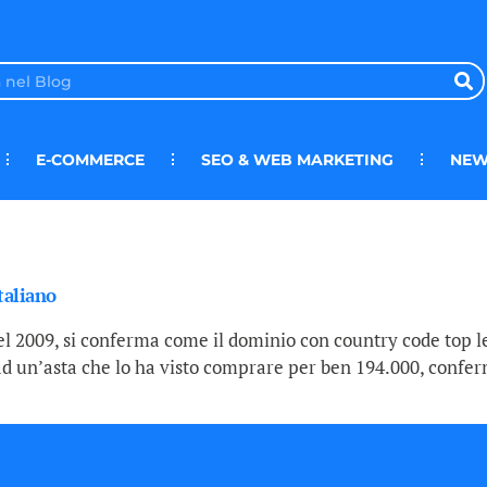
E-COMMERCE
SEO & WEB MARKETING
NEW
italiano
el 2009, si conferma come il dominio con country code top le
 ad un’asta che lo ha visto comprare per ben 194.000, conf