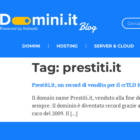
DOMINI
HOSTING
SERVER & CLOUD
Tag:
prestiti.it
Prestiti.it, un record di vendita per il ccTLD 
Il domain name Prestiti.it, venduto alla fine d
sempre. Il dominio è diventato record grazie
caro del 2009. Il […]