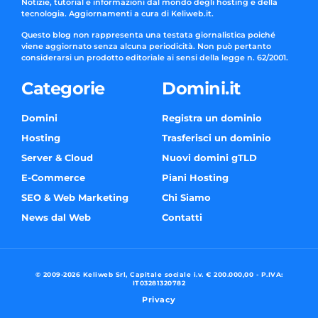
Notizie, tutorial e informazioni dal mondo degli hosting e della
tecnologia. Aggiornamenti a cura di Keliweb.it.
Questo blog non rappresenta una testata giornalistica poiché
viene aggiornato senza alcuna periodicità. Non può pertanto
considerarsi un prodotto editoriale ai sensi della legge n. 62/2001.
Categorie
Domini.it
Domini
Registra un dominio
Hosting
Trasferisci un dominio
Server & Cloud
Nuovi domini gTLD
E-Commerce
Piani Hosting
SEO & Web Marketing
Chi Siamo
News dal Web
Contatti
© 2009-2026 Keliweb Srl, Capitale sociale i.v. € 200.000,00 - P.IVA:
IT03281320782
Privacy