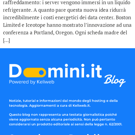
raffreddamento: i server vengono immersi in un liquido
refrigerante. A quanto pare questa nuova idea ridurrà
incredibilmente i costi energetici dei data center. Boston
Limited e Iceotope hanno mostrato l’innovazione ad una
conferenza a Portland, Oregon. Ogni scheda madre del
[…]
Notizie, tutorial e informazioni dal mondo degli hosting e della
tecnologia. Aggiornamenti a cura di Keliweb.it.
Questo blog non rappresenta una testata giornalistica poiché
viene aggiornato senza alcuna periodicità. Non può pertanto
considerarsi un prodotto editoriale ai sensi della legge n. 62/2001.