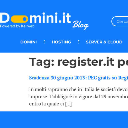
DOMINI
HOSTING
SERVER & CLOUD
Tag:
register.it p
Scadenza 30 giugno 2013: PEC gratis su Regis
In molti sapranno che in Italia le società devo
Imprese. L’obbligo è in vigore dal 29 novembre 
entro la quale ci […]