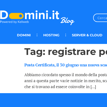
DOMINI
HOSTING
SERVER & CLOUD
Tag:
registrare 
Posta Certificata, il 30 giugno una nuova sc
Abbiamo ricordato spesso il mondo della posta c
anni a questa parte varie notizie in merito, s
che si trovano ad essere coinvolte in […]