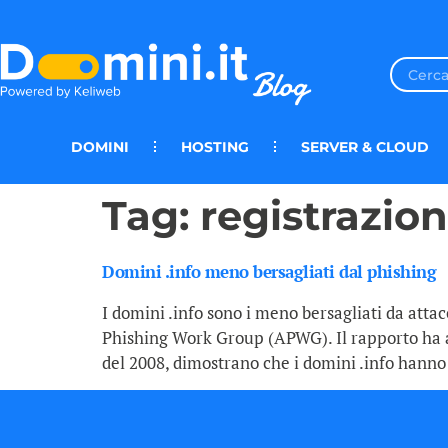
DOMINI
HOSTING
SERVER & CLOUD
Tag:
registrazion
Domini .info meno bersagliati dal phishing
I domini .info sono i meno bersagliati da atta
Phishing Work Group (APWG). Il rapporto ha ana
del 2008, dimostrano che i domini .info hanno 