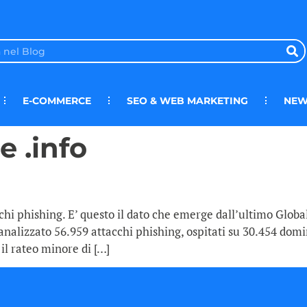
E-COMMERCE
SEO & WEB MARKETING
NEW
e .info
cchi phishing. E’ questo il dato che emerge dall’ultimo Globa
lizzato 56.959 attacchi phishing, ospitati su 30.454 domini
il rateo minore di […]