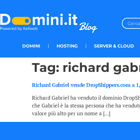
DOMINI
HOSTING
SERVER & CLOUD
Tag:
richard gabr
Richard Gabriel vende DropShippers.com a 1,5
Richard Gabriel ha venduto il dominio DropShi
che Gabriel è la stessa persona che ha venduto
valore più alto per un nome a […]