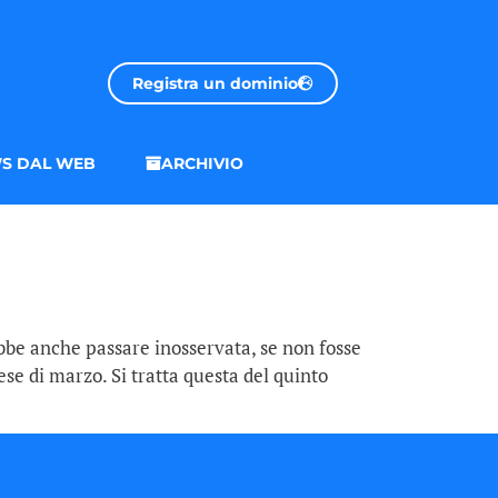
Registra un dominio
S DAL WEB
ARCHIVIO
bbe anche passare inosservata, se non fosse
se di marzo. Si tratta questa del quinto