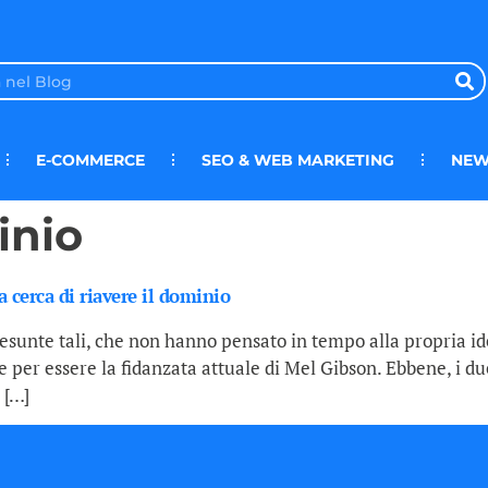
E-COMMERCE
SEO & WEB MARKETING
NEW
inio
 cerca di riavere il dominio
esunte tali, che non hanno pensato in tempo alla propria iden
he per essere la fidanzata attuale di Mel Gibson. Ebbene, i du
 […]