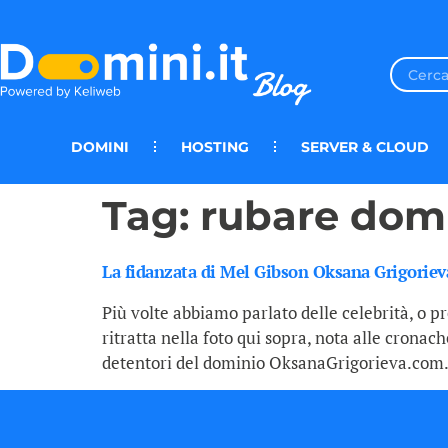
DOMINI
HOSTING
SERVER & CLOUD
Tag:
rubare dom
La fidanzata di Mel Gibson Oksana Grigorieva
Più volte abbiamo parlato delle celebrità, o pr
ritratta nella foto qui sopra, nota alle cronac
detentori del dominio OksanaGrigorieva.com.