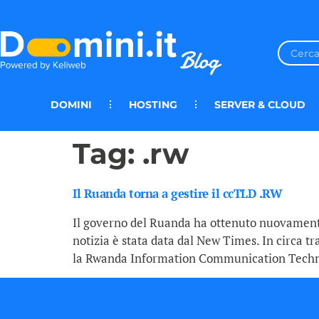
DOMINI
HOSTING
SERVER & CLOUD
Tag:
.rw
Il Ruanda torna a gestire il ccTLD .RW
Il governo del Ruanda ha ottenuto nuovamente
notizia è stata data dal New Times. In circa t
la Rwanda Information Communication Technol