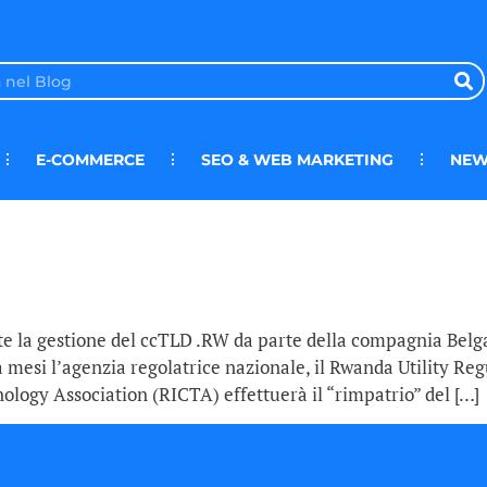
E-COMMERCE
SEO & WEB MARKETING
NEW
 la gestione del ccTLD .RW da parte della compagnia Belga,
ra mesi l’agenzia regolatrice nazionale, il Rwanda Utility 
ogy Association (RICTA) effettuerà il “rimpatrio” del […]