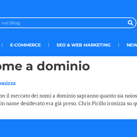
E-COMMERCE
SEO & WEB MARKETING
NEW
nome a dominio
ronizza
con il mercato dei nomi a dominio sapranno quanto sia noios
ain name desiderato era già preso. Chris Pirillo ironizza su