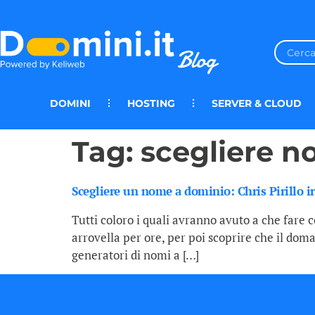
DOMINI
HOSTING
SERVER & CLOUD
Tag:
scegliere 
Scegliere un nome a dominio: Chris Pirillo i
Tutti coloro i quali avranno avuto a che fare 
arrovella per ore, per poi scoprire che il dom
generatori di nomi a […]