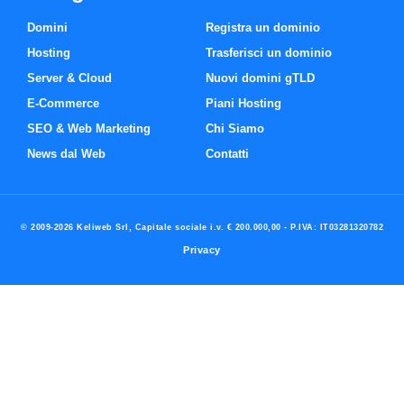
Domini
Registra un dominio
Hosting
Trasferisci un dominio
Server & Cloud
Nuovi domini gTLD
E-Commerce
Piani Hosting
SEO & Web Marketing
Chi Siamo
News dal Web
Contatti
© 2009-2026 Keliweb Srl, Capitale sociale i.v. € 200.000,00 - P.IVA: IT03281320782
Privacy
Preferenze di consenso