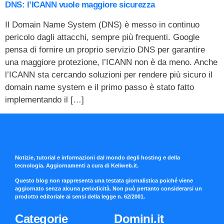
DNS: l’ICANN vuole maggiore sicurezza
Il Domain Name System (DNS) è messo in continuo
pericolo dagli attacchi, sempre più frequenti. Google
pensa di fornire un proprio servizio DNS per garantire
una maggiore protezione, l’ICANN non è da meno. Anche
l’ICANN sta cercando soluzioni per rendere più sicuro il
domain name system e il primo passo è stato fatto
implementando il […]
Notizie, tutorial e informazioni dal mondo degli hosting e della
tecnologia. Aggiornamenti a cura di Keliweb.it.
Questo blog non rappresenta una testata giornalistica poiché viene
aggiornato senza alcuna periodicità. Non può pertanto considerarsi un
prodotto editoriale ai sensi della legge n. 62/2001.
Categorie
Domini.it