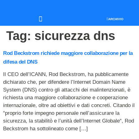
ARCHIVIO
SEO & WEB MARKETING
Tag:
sicurezza dns
Rod Beckstrom richiede maggiore collaborazione per la
difesa del DNS
Il CEO dell’ICANN, Rod Beckstrom, ha pubblicamente
dichiarato che, per difendere l’Internet Domain Name
System (DNS) contro gli attacchi dei malintenzionati, è
richiesta una maggiore collaborazione e cooperazione
internazionale, oltre ad obiettivi e dati concreti. Citando il
“proprio forte impegno personale nell’assicurare la
sicurezza, la stabilitò e l’unità dell’Internet Globale“, Rod
Beckstrom ha sottolineato come […]