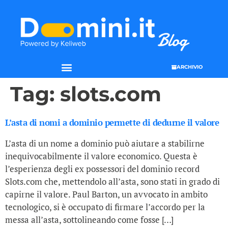
ARCHIVIO
SEO & WEB MARKETING
Tag:
slots.com
L’asta di nomi a dominio permette di dedurne il valore
L’asta di un nome a dominio può aiutare a stabilirne
inequivocabilmente il valore economico. Questa è
l’esperienza degli ex possessori del dominio record
Slots.com che, mettendolo all’asta, sono stati in grado di
capirne il valore. Paul Barton, un avvocato in ambito
tecnologico, si è occupato di firmare l’accordo per la
messa all’asta, sottolineando come fosse […]