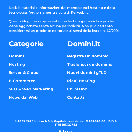
Notizie, tutorial e informazioni dal mondo degli hosting e della
tecnologia. Aggiornamenti a cura di Keliweb.it.
Questo blog non rappresenta una testata giornalistica poiché
viene aggiornato senza alcuna periodicità. Non può pertanto
considerarsi un prodotto editoriale ai sensi della legge n. 62/2001.
Categorie
Domini.it
Domini
Registra un dominio
Hosting
Trasferisci un dominio
Server & Cloud
Nuovi domini gTLD
E-Commerce
Piani Hosting
SEO & Web Marketing
Chi Siamo
News dal Web
Contatti
© 2009-2026 Keliweb Srl, Capitale sociale i.v. € 200.000,00 - P.IVA:
IT03281320782
Privacy