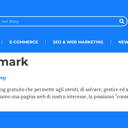
E-COMMERCE
SEO & WEB MARKETING
NEW
kmark
eep
g gratuito che permette agli utenti, di salvare, gestire ed a
itiamo una pagina web di nostro interesse, la possiamo “con