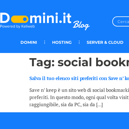
DOMINI
HOSTING
SERVER & CLOUD
Tag:
social boo
Salva il tuo elenco siti preferiti con Save n’ k
Save n’ keep è un sito web di social bookmarkin
preferiti. In questo modo, ogni qual volta vis
raggiungibile, sia da PC, sia da […]