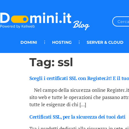
DOMINI
HOSTING
SERVER & CLOUD
Tag:
ssl
Scegli i certificati SSL con Register.it! E il tuo
Nel campo della sicurezza online Register.it 
sito web e tutte le operazioni che passano attr
tutte le esigenze di chi […]
Certificati SSL, per la sicurezza dei tuoi dati
Tra i prodotti dedicati alla sicurezza in rete,