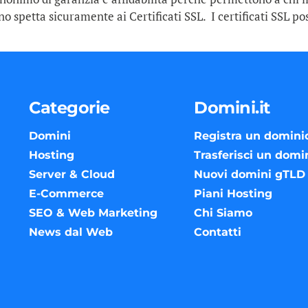
no spetta sicuramente ai Certificati SSL. I certificati SSL p
Categorie
Domini.it
Domini
Registra un domini
Hosting
Trasferisci un domi
Server & Cloud
Nuovi domini gTLD
E-Commerce
Piani Hosting
SEO & Web Marketing
Chi Siamo
News dal Web
Contatti