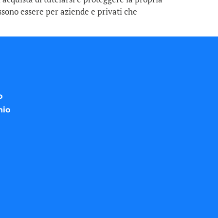
ossono essere per aziende e privati che
o
nio