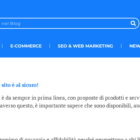
E-COMMERCE
SEO & WEB MARKETING
NEW
 sito è al sicuro!
è da sempre in prima linea, con proposte di prodotti e serv
averso questo, è importante sapere che sono disponibili, anche
 sinonimo di garanzia e affidabilità perché permettono a chi l