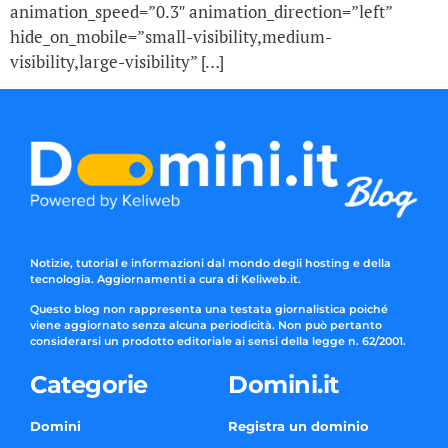
animation_speed=”0.3″ animation_direction=”left”
hide_on_mobile=”small-visibility,medium-
visibility,large-visibility” […]
Notizie, tutorial e informazioni dal mondo degli hosting e della
tecnologia. Aggiornamenti a cura di Keliweb.it.
Questo blog non rappresenta una testata giornalistica poiché
viene aggiornato senza alcuna periodicità. Non può pertanto
considerarsi un prodotto editoriale ai sensi della legge n. 62/2001.
Categorie
Domini.it
Domini
Registra un dominio