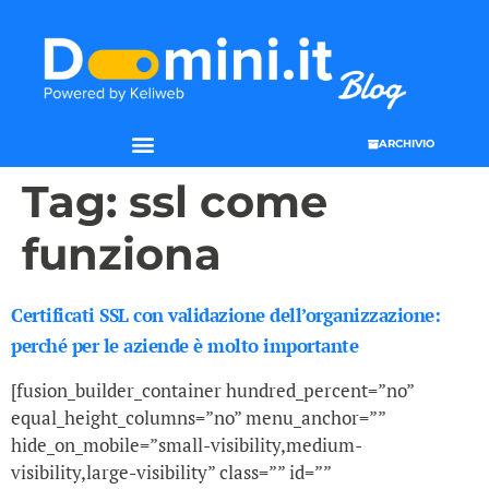
ARCHIVIO
Tag:
ssl come
funziona
Certificati SSL con validazione dell’organizzazione:
perché per le aziende è molto importante
[fusion_builder_container hundred_percent=”no”
equal_height_columns=”no” menu_anchor=””
hide_on_mobile=”small-visibility,medium-
visibility,large-visibility” class=”” id=””