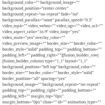
background_color=”” background_image=””
background_position=”center center”
background_repeat=”no-repeat” fade=”no”
background_parallax=”none” parallax_speed=”0.3″
video_mp4=”” video_webm=”” video_ogv=”” video_url=””
video_aspect_ratio=”16:9″ video_loop=”yes”
video_mute=”yes” overlay_color=””
video_preview_image=”” border_size=”” border_color=””
border_style=”solid” padding_top=”” padding_bottom=””
padding_left=”” padding_right=””][fusion_builder_row]
[fusion_builder_column type=”1_1″ layout=”1_1″
background_position=”left top” background_color=””
border_size=”” border_color=”” border_style=”solid”
border_position=”all” spacing=”yes”
background_image=”” background_repeat=”no-repeat”
padding_top=”” padding_right=”” padding_bottom=””
padding_left=”” margin_top=”0px”
margin_bottom=”0px” class=”” id=”” animation_type=””