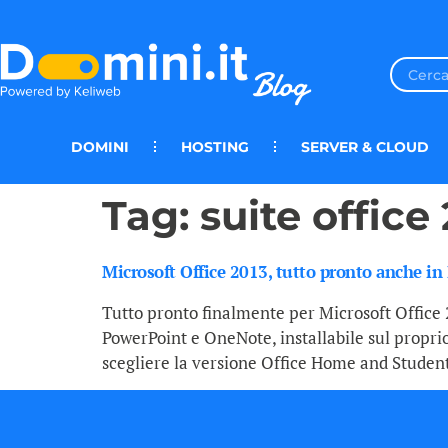
DOMINI
HOSTING
SERVER & CLOUD
Tag:
suite office
Microsoft Office 2013, tutto pronto anche in 
Tutto pronto finalmente per Microsoft Office 
PowerPoint e OneNote, installabile sul proprio 
scegliere la versione Office Home and Student 