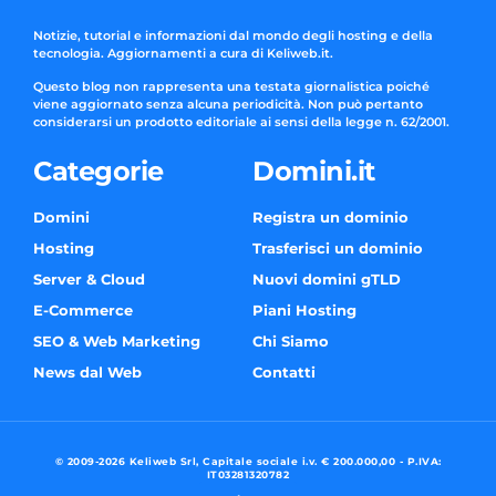
Notizie, tutorial e informazioni dal mondo degli hosting e della
tecnologia. Aggiornamenti a cura di Keliweb.it.
Questo blog non rappresenta una testata giornalistica poiché
viene aggiornato senza alcuna periodicità. Non può pertanto
considerarsi un prodotto editoriale ai sensi della legge n. 62/2001.
Categorie
Domini.it
Domini
Registra un dominio
Hosting
Trasferisci un dominio
Server & Cloud
Nuovi domini gTLD
E-Commerce
Piani Hosting
SEO & Web Marketing
Chi Siamo
News dal Web
Contatti
© 2009-2026 Keliweb Srl, Capitale sociale i.v. € 200.000,00 - P.IVA:
IT03281320782