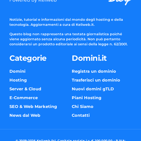
Notizie, tutorial e informazioni dal mondo degli hosting e della
tecnologia. Aggiornamenti a cura di Keliweb.it.
Questo blog non rappresenta una testata giornalistica poiché
viene aggiornato senza alcuna periodicità. Non può pertanto
considerarsi un prodotto editoriale ai sensi della legge n. 62/2001.
Categorie
Domini.it
Domini
Registra un dominio
Hosting
Trasferisci un dominio
Server & Cloud
Nuovi domini gTLD
E-Commerce
Piani Hosting
SEO & Web Marketing
Chi Siamo
News dal Web
Contatti
© 2009-2026 Keliweb Srl, Capitale sociale i.v. € 200.000,00 - P.IVA: