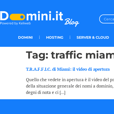
DOMINI
HOSTING
SERVER & CLOUD
Tag:
traffic miam
T.R.A.F.F.I.C. di Miami: il video di apertura
Quello che vedete in apertura è il video del pr
della situazione generale dei nomi a dominio, 
degni di nota e ci […]