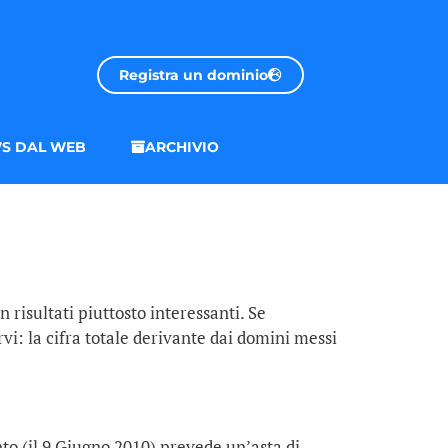
Registra un dominio
S DAL WEB
ARCHIVIO
 risultati piuttosto interessanti. Se
vi: la cifra totale derivante dai domini messi
to (il 9 Giugno 2010) prevede un’asta di