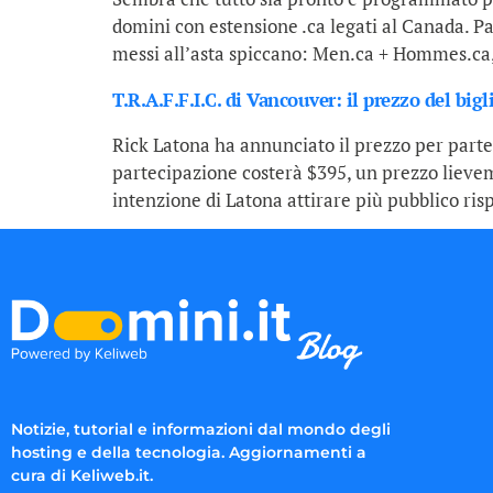
domini con estensione .ca legati al Canada. P
messi all’asta spiccano: Men.ca + Hommes.ca,
T.R.A.F.F.I.C. di Vancouver: il prezzo del bigl
Rick Latona ha annunciato il prezzo per parte
partecipazione costerà $395, un prezzo lieveme
intenzione di Latona attirare più pubblico risp
Notizie, tutorial e informazioni dal mondo degli
hosting e della tecnologia. Aggiornamenti a
cura di Keliweb.it.