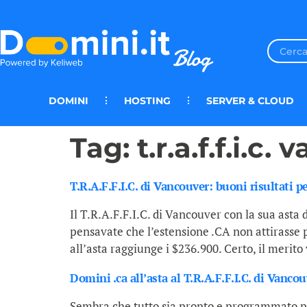
DOMINI
HOSTING
SERVER & CLOUD
Tag:
t.r.a.f.f.i.c.
T.R.A.F.F.I.C. di Vancouver: buoni risultati pe
Il T.R.A.F.F.I.C. di Vancouver con la sua asta 
pensavate che l’estensione .CA non attirasse p
all’asta raggiunge i $236.900. Certo, il merito 
Domini .ca all’asta al T.R.A.F.F.I.C. di Vancou
Sembra che tutto sia pronto e programmato per