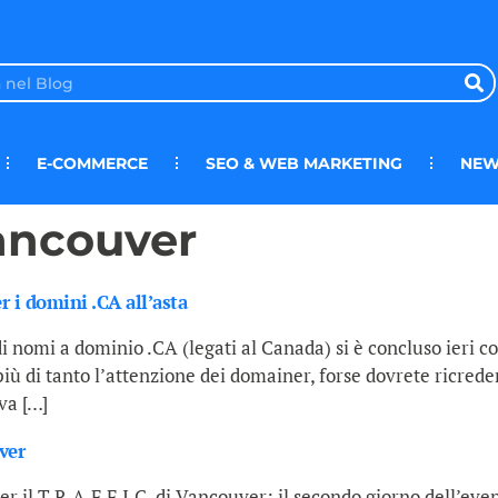
E-COMMERCE
SEO & WEB MARKETING
NEW
 vancouver
r i domini .CA all’asta
di nomi a dominio .CA (legati al Canada) si è concluso ieri con
iù di tanto l’attenzione dei domainer, forse dovrete ricreder
va […]
ver
 il T.R.A.F.F.I.C. di Vancouver; il secondo giorno dell’even