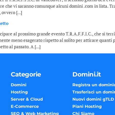
are che vi saranno comunque alcuni domini .com in lista. Tr
 ovvero […]
ietto
cipare al prossimo grande evento T.R.A.F.F.I.C., che si terr
nte meno esagerato rispetto al solito per attirare quanti pi
etto al passato. A […]
Categorie
Domini.it
Domini
Registra un domini
Hosting
Trasferisci un domi
Server & Cloud
Nuovi domini gTLD
E-Commerce
Piani Hosting
SEO & Web Marketing
Chi Siamo