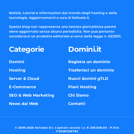
Notizie, tutorial e informazioni dal mondo degli hosting e della
tecnologia. Aggiornamenti a cura di Keliweb.it.
Questo blog non rappresenta una testata giornalistica poiché
viene aggiornato senza alcuna periodicità. Non può pertanto
considerarsi un prodotto editoriale ai sensi della legge n. 62/2001.
Categorie
Domini.it
Domini
Registra un dominio
Hosting
Trasferisci un dominio
Server & Cloud
Nuovi domini gTLD
E-Commerce
Piani Hosting
SEO & Web Marketing
Chi Siamo
News dal Web
Contatti
© 2009-2026 Keliweb Srl, Capitale sociale i.v. € 200.000,00 - P.IVA:
IT03281320782