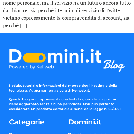
nome personale, ma il servizio ha un futuro ancora tutto
da chiarire: sia perchè i termini di servizio di Twitter
vietano espressamente la compravendita di account, sia
perchè […]
Notizie, tutorial e informazioni dal mondo degli hosting e della
tecnologia. Aggiornamenti a cura di Keliweb.it.
Questo blog non rappresenta una testata giornalistica poiché
viene aggiornato senza alcuna periodicità. Non può pertanto
considerarsi un prodotto editoriale ai sensi della legge n. 62/2001.
Categorie
Domini.it