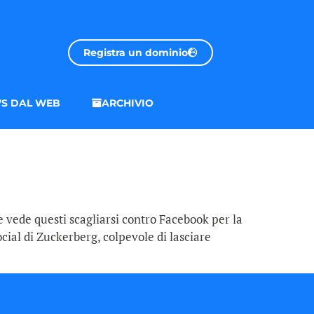
Registra un dominio
S DAL WEB
ARCHIVIO
he vede questi scagliarsi contro Facebook per la
ocial di Zuckerberg, colpevole di lasciare