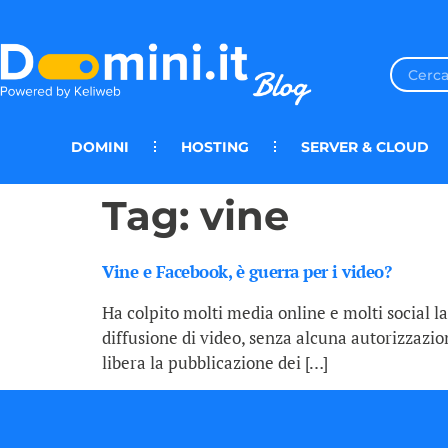
DOMINI
HOSTING
SERVER & CLOUD
Tag:
vine
Vine e Facebook, è guerra per i video?
Ha colpito molti media online e molti social la
diffusione di video, senza alcuna autorizzazion
libera la pubblicazione dei […]