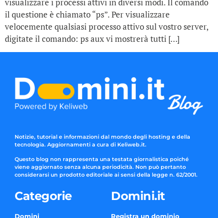
visualizzare i processi attivi in diversi modi. Il comando
il questione è chiamato “ps”. Per visualizzare
velocemente qualsiasi processo attivo sul vostro server,
digitate il comando: ps aux vi mostrerà tutti […]
Notizie, tutorial e informazioni dal mondo degli hosting e della
tecnologia. Aggiornamenti a cura di Keliweb.it.
Questo blog non rappresenta una testata giornalistica poiché
viene aggiornato senza alcuna periodicità. Non può pertanto
considerarsi un prodotto editoriale ai sensi della legge n. 62/2001.
Categorie
Domini.it
Domini
Registra un dominio