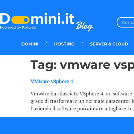
DOMINI
HOSTING
SERVER & CLOUD
Tag:
vmware vs
VMware vSphere 4
Vmware ha rilasciato VSphere 4, un software pe
grado di trasformare un normale datacenter in 
l’azienda il software può aiutare a tagliare i co