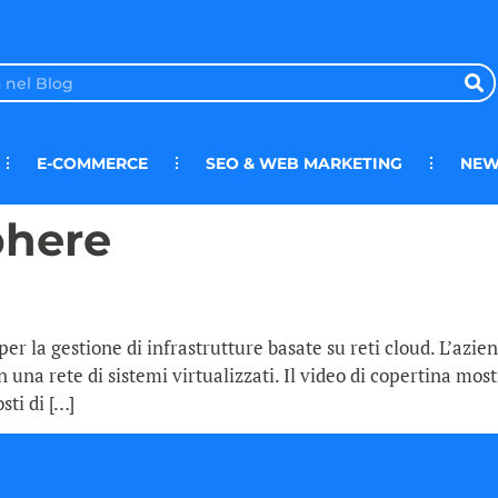
E-COMMERCE
SEO & WEB MARKETING
NEW
phere
r la gestione di infrastrutture basate su reti cloud. L’azie
una rete di sistemi virtualizzati. Il video di copertina mos
sti di […]