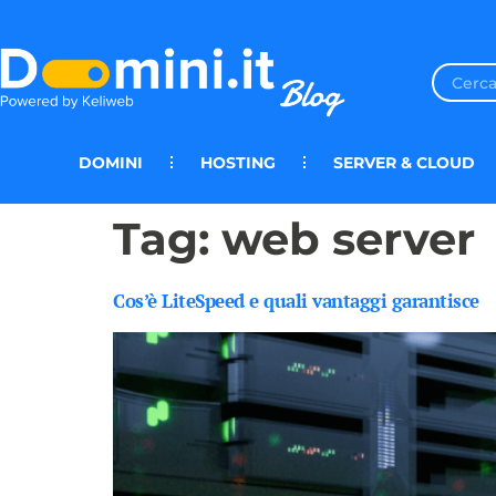
DOMINI
HOSTING
SERVER & CLOUD
Tag:
web server
Cos’è LiteSpeed e quali vantaggi garantisce