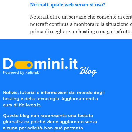
Netcraft, quale web server si usa?
Netcraft offre un servizio che consente di contro
netcraft continua a monitorare la situazione c
prima di scegliere un hosting o magari sfrutta
Notizie, tutorial e informazioni dal mondo degli
hosting e della tecnologia. Aggiornamenti a
cura di Keliweb.it.
Questo blog non rappresenta una testata
giornalistica poiché viene aggiornato senza
alcuna periodicità. Non può pertanto