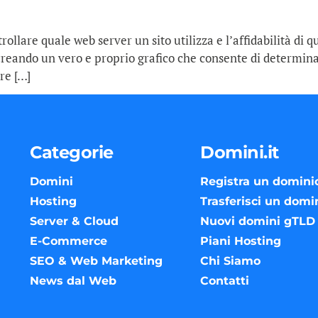
llare quale web server un sito utilizza e l’affidabilità di ques
reando un vero e proprio grafico che consente di determinare
re […]
Categorie
Domini.it
Domini
Registra un domini
Hosting
Trasferisci un domi
Server & Cloud
Nuovi domini gTLD
E-Commerce
Piani Hosting
SEO & Web Marketing
Chi Siamo
News dal Web
Contatti