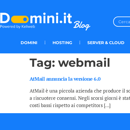
DOMINI
HOSTING
SERVER & CLOUD
Tag:
webmail
AtMail annuncia la versione 6.0
AtMail è una piccola azienda che produce il so
a riscuotere consensi. Negli scorsi giorni è st
costi bassi rispetto ai competitors […]