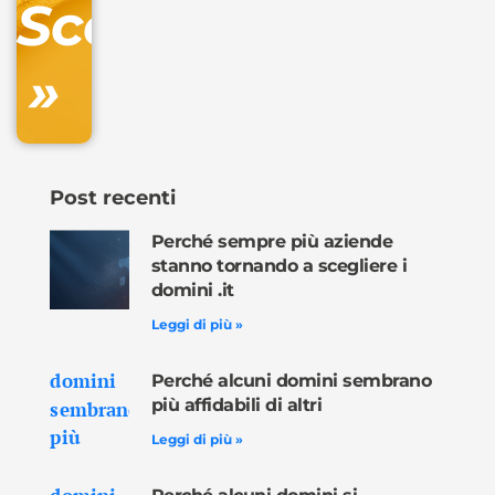
Scopri
inclusa
»
Ordina
ora »
Post recenti
Perché sempre più aziende
stanno tornando a scegliere i
domini .it
Leggi di più »
Perché alcuni domini sembrano
più affidabili di altri
Leggi di più »