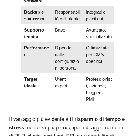
software
Backup e
Responsabili
Integrati e
sicurezza
tà dell’utente
pianificati
Supporto
Base
Avanzato,
tecnico
specializzato
Performanc
Dipende
Ottimizzate
e
dalle
per CMS
configurazio
specifici
ni personali
Target
Utenti
Professionist
ideale
esperti
i, aziende,
blogger e
PMI
Il vantaggio più evidente è
il risparmio di tempo e
stress
: non devi più preoccuparti di aggiornamenti