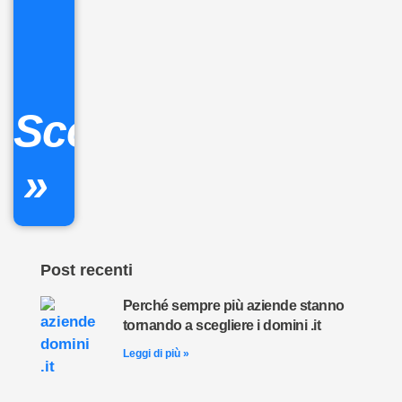
32.90
+
IVA/anno
Gestione
DNS
Scopri
inclusa
»
Ordina
ora »
Post recenti
Perché sempre più aziende stanno
tornando a scegliere i domini .it
Leggi di più »