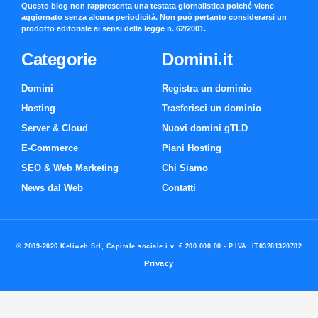
Questo blog non rappresenta una testata giornalistica poiché viene
aggiornato senza alcuna periodicità. Non può pertanto considerarsi un
prodotto editoriale ai sensi della legge n. 62/2001.
Categorie
Domini.it
Domini
Registra un dominio
Hosting
Trasferisci un dominio
Server & Cloud
Nuovi domini gTLD
E-Commerce
Piani Hosting
SEO & Web Marketing
Chi Siamo
News dal Web
Contatti
© 2009-2026 Keliweb Srl, Capitale sociale i.v. € 200.000,00 - P.IVA: IT03281320782
Privacy
Preferenze di consenso