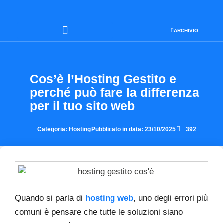
ARCHIVIO
SEO & WEB MARKETING
Cos’è l’Hosting Gestito e
perché può fare la differenza
per il tuo sito web
Categoria:
Hosting
Pubblicato in data:
23/10/2025
392
Quando si parla di
hosting web
, uno degli errori più
comuni è pensare che tutte le soluzioni siano