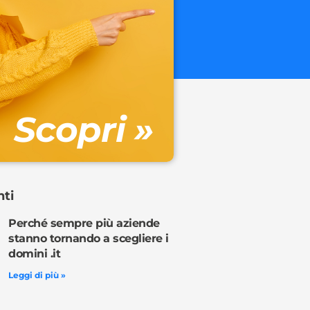
.onl
€ 32.90 + 
Gestione DN
Scopri »
Ordina o
nti
Perché sempre più aziende
stanno tornando a scegliere i
domini .it
Leggi di più »