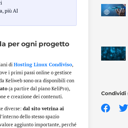
i
, più AI
ida per ogni progetto
iani di
Hosting Linux Condiviso
,
ve i primi passi online o gestisce
i da Keliweb sono ora disponibili con
rato
(a partire dal piano KeliPro),
Condividi 
one e creazione dei contenuti.
ze diverse:
dal sito vetrina ai
all’interno dello stesso spazio
 valore aggiunto importante, perché