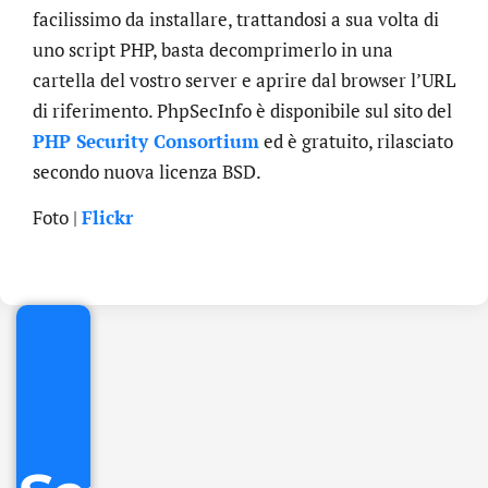
facilissimo da installare, trattandosi a sua volta di
uno script PHP, basta decomprimerlo in una
cartella del vostro server e aprire dal browser l’URL
di riferimento. PhpSecInfo è disponibile sul sito del
PHP Security Consortium
ed è gratuito, rilasciato
secondo nuova licenza BSD.
.online
Foto |
Flickr
€
32.90
+
IVA/anno
Gestione
DNS
inclusa