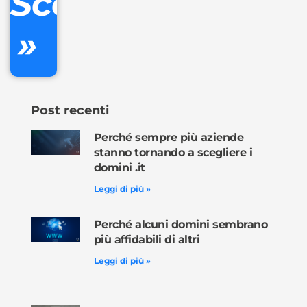
Scopri
»
Ordina
ora »
Post recenti
Perché sempre più aziende
stanno tornando a scegliere i
domini .it
Leggi di più »
Perché alcuni domini sembrano
più affidabili di altri
Leggi di più »