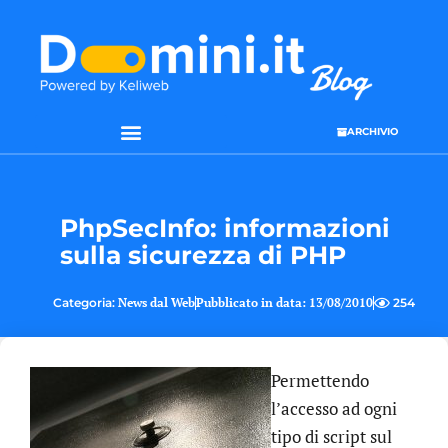
ARCHIVIO
SEO & WEB MARKETING
PhpSecInfo: informazioni
sulla sicurezza di PHP
Categoria:
News dal Web
Pubblicato in data:
13/08/2010
254
Permettendo
l’accesso ad ogni
tipo di script sul