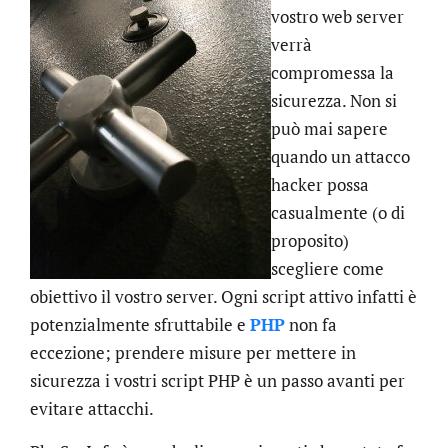
vostro web server
verrà
compromessa la
sicurezza. Non si
può mai sapere
quando un attacco
hacker possa
casualmente (o di
proposito)
scegliere come
obiettivo il vostro server. Ogni script attivo infatti è
potenzialmente sfruttabile e
PHP
non fa
eccezione; prendere misure per mettere in
sicurezza i vostri script PHP è un passo avanti per
evitare attacchi.