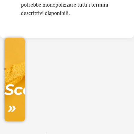
potrebbe monopolizzare tutti i termini
.online
descrittivi disponibili.
€
32.90
+
IVA/anno
Gestione
DNS
Scopri
inclusa
»
Ordina
ora »