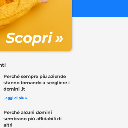
€ 32.90 + 
Gestione DN
Scopri »
Ordina o
nti
Perché sempre più aziende
stanno tornando a scegliere i
domini .it
Leggi di più »
Perché alcuni domini
sembrano più affidabili di
altri