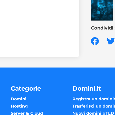
Condividi 
Categorie
Domini.it
Domini
Registra un domini
Hosting
Trasferisci un domi
Server & Cloud
Nuovi domini gTLD