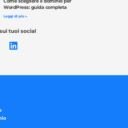
Come scegliere il dominio per
WordPress: guida completa
Leggi di più »
sui tuoi social
o
nio