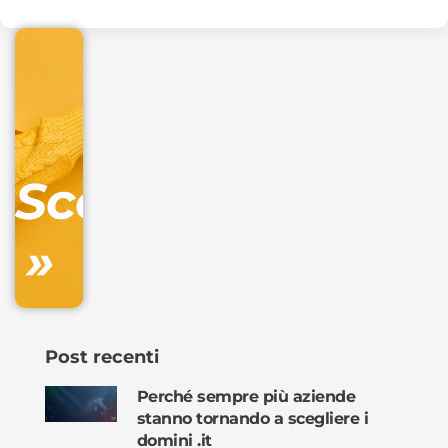
€
32.90
+
IVA/anno
Gestione
DNS
Scopri
inclusa
»
Ordina
ora »
Post recenti
Perché sempre più aziende
stanno tornando a scegliere i
domini .it