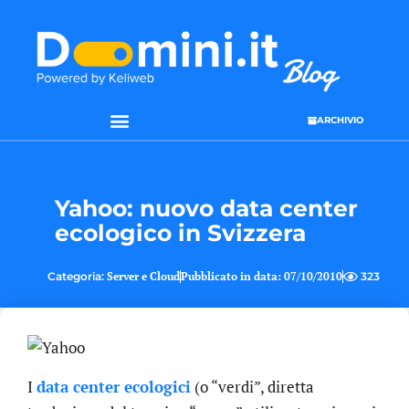
ARCHIVIO
Yahoo: nuovo data center
ecologico in Svizzera
Categoria:
Server e Cloud
Pubblicato in data:
07/10/2010
323
I
data center ecologici
(o “verdi”, diretta