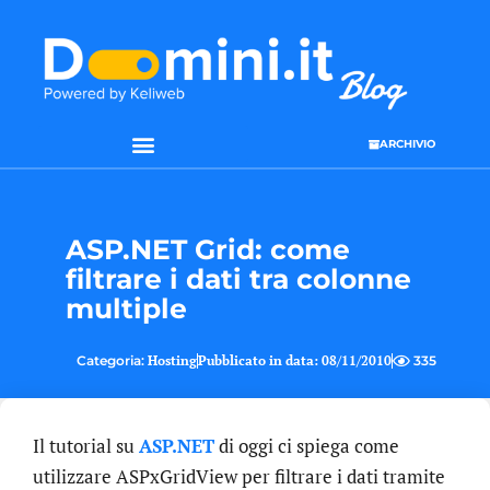
ARCHIVIO
ASP.NET Grid: come
filtrare i dati tra colonne
multiple
Categoria:
Hosting
Pubblicato in data:
08/11/2010
335
Il tutorial su
ASP.NET
di oggi ci spiega come
utilizzare ASPxGridView per filtrare i dati tramite