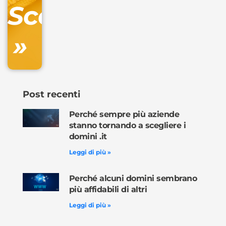
Scopri
inclusa
»
Ordina
ora »
Post recenti
Perché sempre più aziende
stanno tornando a scegliere i
domini .it
Leggi di più »
Perché alcuni domini sembrano
più affidabili di altri
Leggi di più »