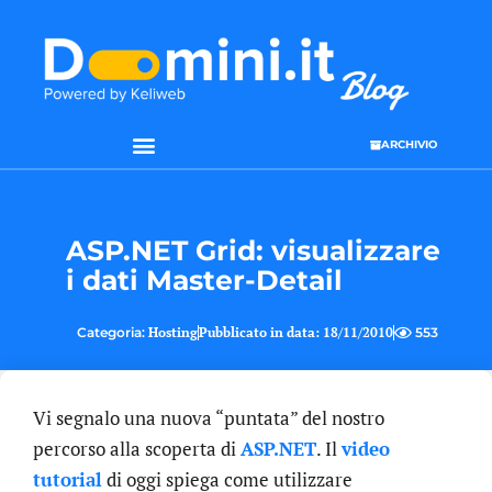
ARCHIVIO
SEO & WEB MARKETING
ASP.NET Grid: visualizzare
i dati Master-Detail
Categoria:
Hosting
Pubblicato in data:
18/11/2010
553
Vi segnalo una nuova “puntata” del nostro
percorso alla scoperta di
ASP.NET
. Il
video
tutorial
di oggi spiega come utilizzare