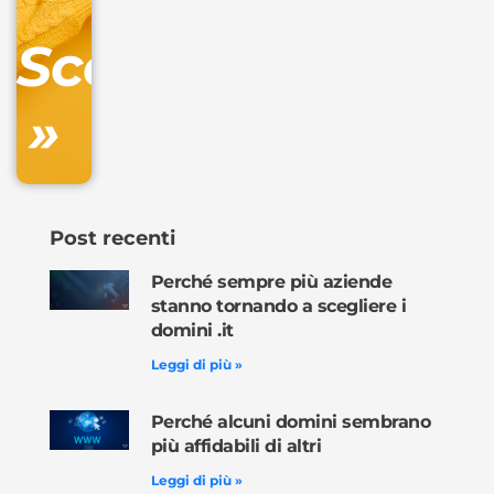
DNS
Scopri
inclusa
»
Ordina
ora »
Post recenti
Perché sempre più aziende
stanno tornando a scegliere i
domini .it
Leggi di più »
Perché alcuni domini sembrano
più affidabili di altri
Leggi di più »