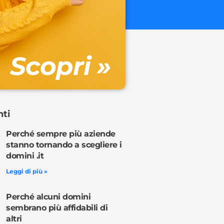
€ 32.90 + 
Gestione DN
Scopri »
Ordina o
nti
Perché sempre più aziende
stanno tornando a scegliere i
domini .it
Leggi di più »
Perché alcuni domini
sembrano più affidabili di
altri