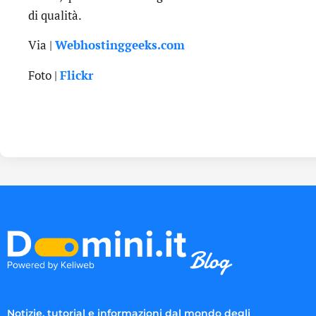
di qualità.
Via |
Webhostinggeeks.com
Foto |
Flickr
Notizie, tutorial e informazioni dal mondo degli