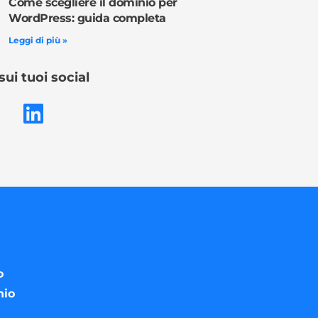
Come scegliere il dominio per
WordPress: guida completa
Leggi di più »
sui tuoi social
o
nio