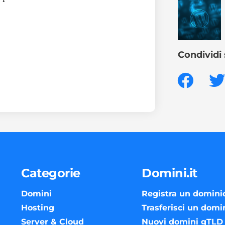
Condividi 
Categorie
Domini.it
Domini
Registra un domini
Hosting
Trasferisci un domi
Server & Cloud
Nuovi domini gTLD