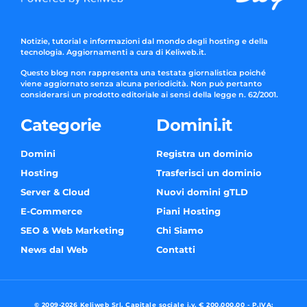
Notizie, tutorial e informazioni dal mondo degli hosting e della
tecnologia. Aggiornamenti a cura di Keliweb.it.
Questo blog non rappresenta una testata giornalistica poiché
viene aggiornato senza alcuna periodicità. Non può pertanto
considerarsi un prodotto editoriale ai sensi della legge n. 62/2001.
Categorie
Domini.it
Domini
Registra un dominio
Hosting
Trasferisci un dominio
Server & Cloud
Nuovi domini gTLD
E-Commerce
Piani Hosting
SEO & Web Marketing
Chi Siamo
News dal Web
Contatti
© 2009-2026 Keliweb Srl, Capitale sociale i.v. € 200.000,00 - P.IVA: