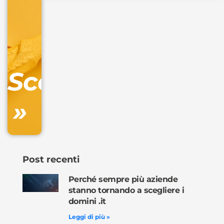
32.90
+
IVA/anno
Gestione
DNS
Scopri
inclusa
»
Ordina
ora »
Post recenti
Perché sempre più aziende
stanno tornando a scegliere i
domini .it
Leggi di più »