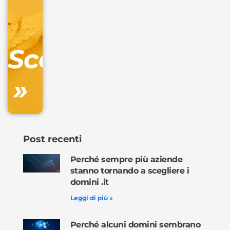
IVA/anno
Gestione
DNS
Scopri
inclusa
»
Ordina
ora »
Post recenti
Perché sempre più aziende
stanno tornando a scegliere i
domini .it
Leggi di più »
Perché alcuni domini sembrano