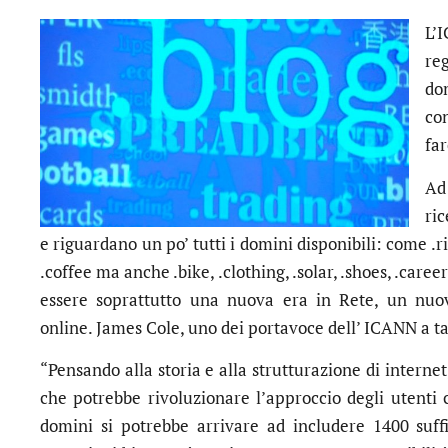
L’
re
do
co
fa
Ad
ri
e riguardano un po’ tutti i domini disponibili: come .ric
.coffee ma anche .bike, .clothing, .solar, .shoes, .caree
essere soprattutto una nuova era in Rete, un nuo
online. James Cole, uno dei portavoce dell’ ICANN a ta
“Pensando alla storia e alla strutturazione di inter
che potrebbe rivoluzionare l’approccio degli utenti 
domini si potrebbe arrivare ad includere 1400 suff