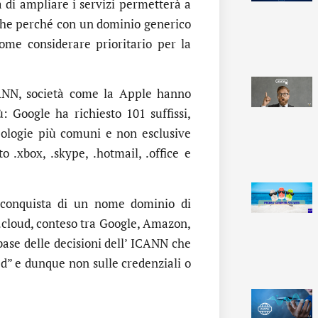
à di ampliare i servizi permetterà a
nche perché con un dominio generico
come considerare prioritario per la
CANN, società come la Apple hanno
: Google ha richiesto 101 suffissi,
ipologie più comuni e non esclusive
.xbox, .skype, .hotmail, .office e
 conquista di un nome dominio di
 .cloud, conteso tra Google, Amazon,
ase delle decisioni dell’ ICANN che
ved” e dunque non sulle credenziali o