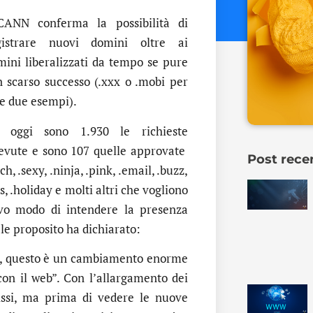
ICANN conferma la possibilità di
gistrare nuovi domini oltre ai
mini liberalizzati da tempo se pure
n scarso successo (.xxx o .mobi per
re due esempi).
 oggi sono 1.930 le richieste
cevute e sono 107 quelle approvate
Post rece
h, .sexy, .ninja, .pink, .email, .buzz,
rs, .holiday e molti altri che vogliono
vo modo di intendere la presenza
le proposito ha dichiarato:
net, questo è un cambiamento enorme
con il web”. Con l’allargamento dei
issi, ma prima di vedere le nuove