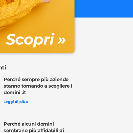
€ 32.90 + 
Gestione DN
Scopri »
Ordina o
nti
Perché sempre più aziende
stanno tornando a scegliere i
domini .it
Leggi di più »
Perché alcuni domini
sembrano più affidabili di