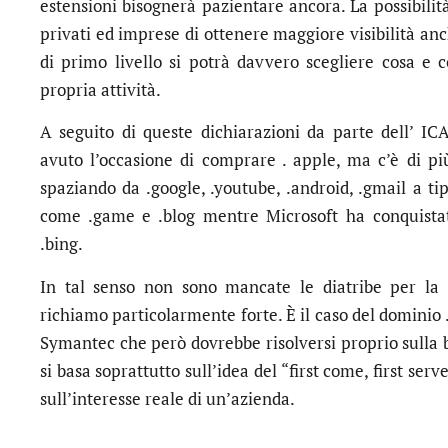
estensioni bisognerà pazientare ancora. La possibilit
privati ed imprese di ottenere maggiore visibilità a
di primo livello si potrà davvero scegliere cosa e 
propria attività.
A seguito di queste dichiarazioni da parte dell’ I
avuto l’occasione di comprare . apple, ma c’è di più
spaziando da .google, .youtube, .android, .gmail a t
come .game e .blog mentre Microsoft ha conquistato 
.bing.
In tal senso non sono mancate le diatribe per la
richiamo particolarmente forte. È il caso del dominio
Symantec che però dovrebbe risolversi proprio sulla b
si basa soprattutto sull’idea del “first come, first ser
sull’interesse reale di un’azienda.