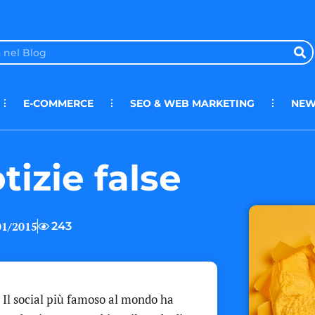
E-COMMERCE
SEO & WEB MARKETING
NEW
tizie false
01/2015
243
. Il social più famoso al mondo ha