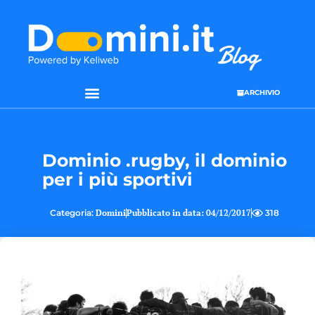
ARCHIVIO
Dominio .rugby, il dominio
per i più sportivi
Categoria:
Domini
Pubblicato in data:
04/12/2017
318