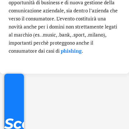
opportunità di business e di nuova gestione della
comunicazione aziendale, sia dentro l’azienda che
verso il consumatore. L’evento costituirà una
novità anche per i domini non strettamente legati
al marchio (es. .music, .bank, .sport, .milano),
importanti perchè proteggono anche il
.online
consumatore dai casi di
phishing
.
€
32.90
+
IVA/anno
Gestione
DNS
Scopri
inclusa