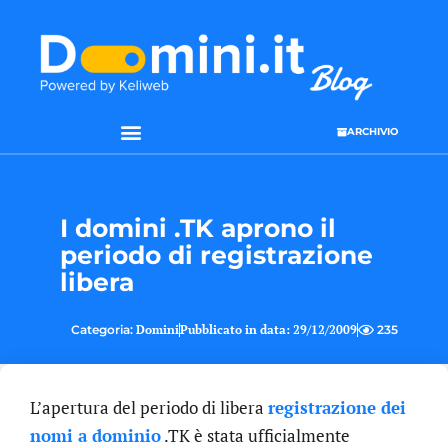
ARCHIVIO
I domini .TK aprono il
periodo di registrazione
libera
Categoria:
Domini
Pubblicato in data:
29/12/2009
235
L’apertura del periodo di libera
registrazione dei
nomi a dominio
.TK è stata ufficialmente